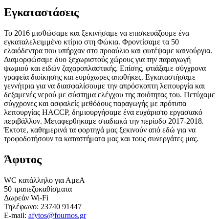
Εγκαταστάσεις
Το 2016 μισθώσαμε και ξεκινήσαμε να επισκευάζουμε ένα
εγκαταλελειμμένο κτίριο στη Φώκια. Φροντίσαμε τα 50
ελαιόδεντρα που υπήρχαν στο προαύλιο και φυτέψαμε καινούργια.
Διαμορφώσαμε δυο ξεχωριστούς χώρους για την παραγωγή
ψωμιού και ειδών ζαχαροπλαστικής. Επίσης, φτιάξαμε σύγχρονα
γραφεία διοίκησης και ευρύχωρες αποθήκες. Εγκαταστήσαμε
γεννήτρια για να διασφαλίσουμε την απρόσκοπτη λειτουργία και
δεξαμενές νερού με σύστημα ελέγχου της ποιότητας του. Πετύχαμε
σύγχρονες και ασφαλείς μεθόδους παραγωγής με πρότυπα
λειτουργίας HACCP, δημιουργήσαμε ένα ευχάριστο εργασιακό
περιβάλλον. Μεταφερθήκαμε σταδιακά την περίοδο 2017-2018.
Έκτοτε, καθημερινά τα φορτηγά μας ξεκινούν από εδώ για να
τροφοδοτήσουν τα καταστήματα μας και τους συνεργάτες μας.
Άφυτος
WC κατάλληλο για ΑμεΑ
50 τραπεζοκαθίσματα
Δωρεάν Wi-Fi
Τηλέφωνο: 23740 91447
E-mail:
afytos@fournos.gr