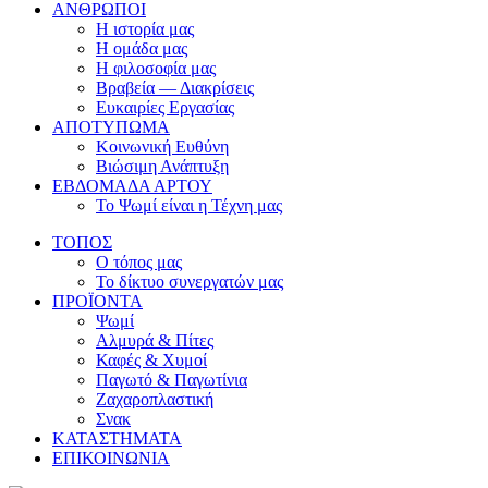
ΑΝΘΡΩΠΟΙ
Η ιστορία μας
Η ομάδα μας
Η φιλοσοφία μας
Βραβεία — Διακρίσεις
Ευκαιρίες Εργασίας
ΑΠΟΤΥΠΩΜΑ
Κοινωνική Ευθύνη
Βιώσιμη Ανάπτυξη
ΕΒΔΟΜΑΔΑ ΑΡΤΟΥ
Το Ψωμί είναι η Τέχνη μας
ΤΟΠΟΣ
Ο τόπος μας
Το δίκτυο συνεργατών μας
ΠΡΟΪΟΝΤΑ
Ψωμί
Αλμυρά & Πίτες
Καφές & Χυμοί
Παγωτό & Παγωτίνια
Ζαχαροπλαστική
Σνακ
ΚΑΤΑΣΤΗΜΑΤΑ
ΕΠΙΚΟΙΝΩΝΙΑ